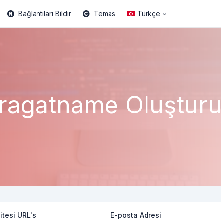
Bağlantıları Bildir
Temas
Türkçe
ragatname Oluştur
tesi URL'si
E-posta Adresi