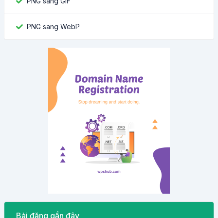
PNG sang GIF
PNG sang WebP
Bài đăng gần đây