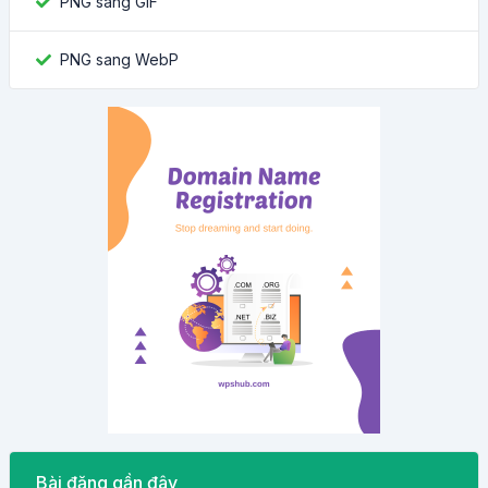
PNG sang GIF
PNG sang WebP
Bài đăng gần đây