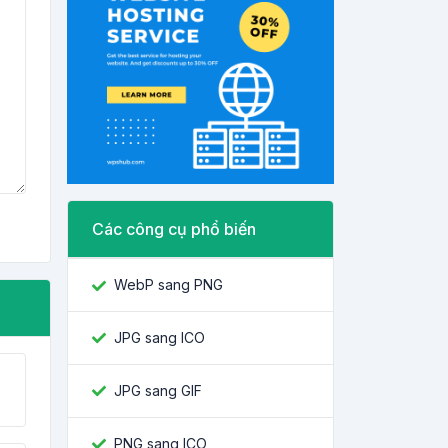
Các công cụ phổ biến
WebP sang PNG
JPG sang ICO
JPG sang GIF
PNG sang ICO