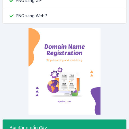
PNG sang GIF
PNG sang WebP
Bài đăng gần đây