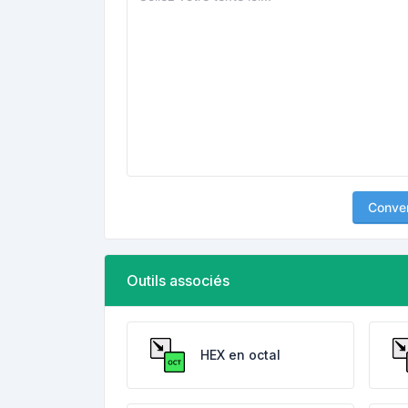
Conver
Outils associés
HEX en octal