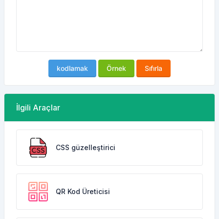
kodlamak
Örnek
Sıfırla
İlgili Araçlar
CSS güzelleştirici
QR Kod Üreticisi