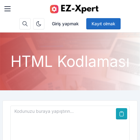
Giriş yapmak
Kayıt olmak
HTML Kodlaması