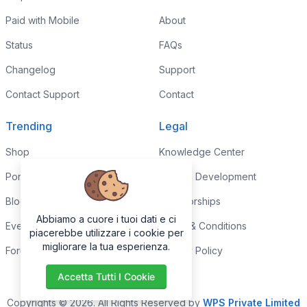
Paid with Mobile
About
Status
FAQs
Changelog
Support
Contact Support
Contact
Trending
Legal
Shop
Knowledge Center
Portfolio
Custom Development
Blog
Sponsorships
Abbiamo a cuore i tuoi dati e ci
Events
Terms & Conditions
piacerebbe utilizzare i cookie per
migliorare la tua esperienza.
Forums
Privacy Policy
Accetta Tutti I Cookie
Copyrights © 2026. All Rights Reserved by
WPS Private Limited