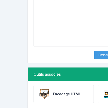
Embell
Outils associés
Encodage HTML